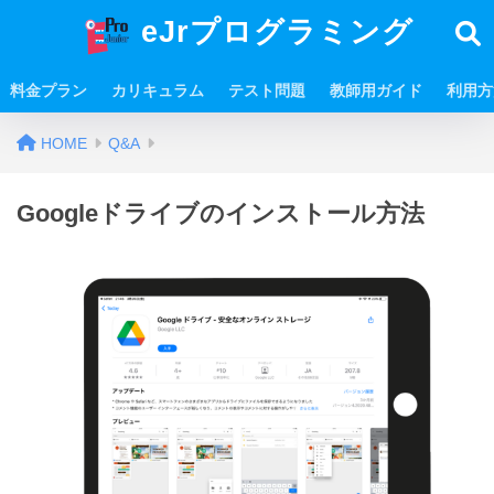
eJrプログラミング
料金プラン
カリキュラム
テスト問題
教師用ガイド
利用方
HOME
Q&A
Googleドライブのインストール方法