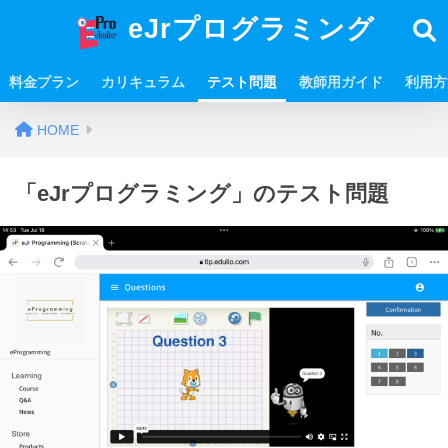
eJrプログラミング
料金プラン
カリキュラム
テスト問題
教師用ガイド
利用方
HOME
「eJrプログラミング」のテスト問題