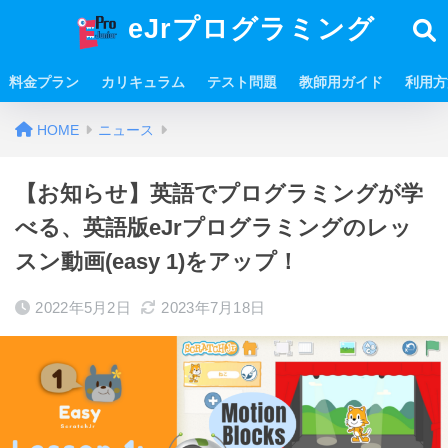
eJrプログラミング
料金プラン
カリキュラム
テスト問題
教師用ガイド
利用方
HOME
ニュース
【お知らせ】英語でプログラミングが学
べる、英語版eJrプログラミングのレッ
スン動画(easy 1)をアップ！
2022年5月2日
2023年7月18日